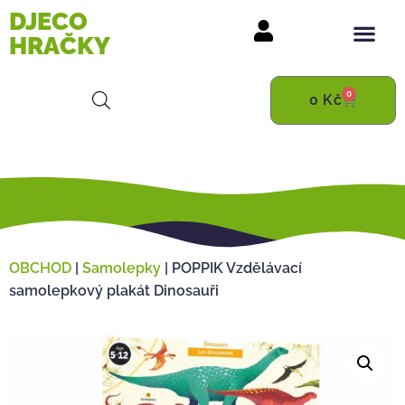
DJECO
HRAČKY
0
0
Kč
OBCHOD
|
Samolepky
|
POPPIK Vzdělávací
samolepkový plakát Dinosauři