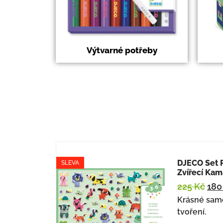
Výtvarné potřeby
DJECO Set 
SLEVA
Zvířecí Kam
225
Kč
18
Krásné sam
tvoření.