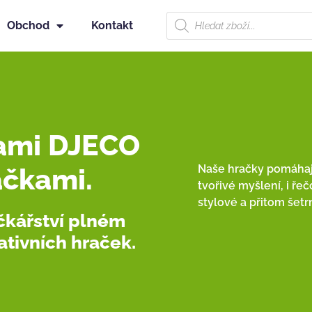
Obchod
Kontakt
ami DJECO
Naše hračky pomáhají
ačkami.
tvořivé myšlení, i ře
stylové a přitom šetr
čkářství plném
ativních hraček.