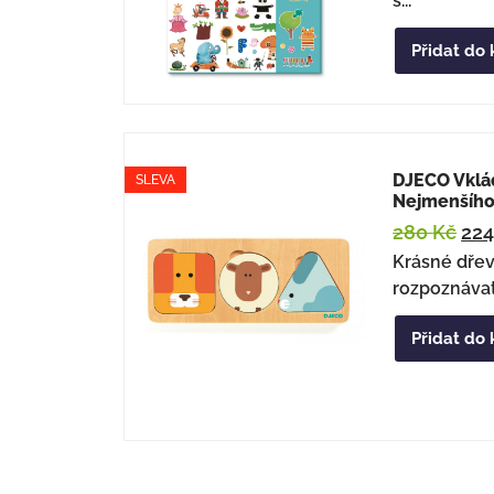
s...
Přidat do 
DJECO Vklá
SLEVA
Nejmenšího
280
Kč
22
Krásné dřev
rozpoznávat 
Přidat do 