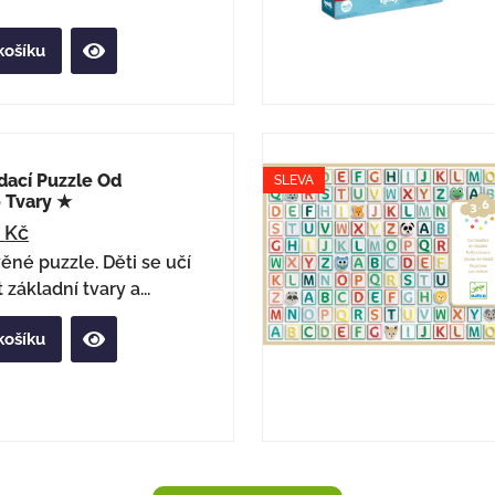
košíku
dací Puzzle Od
SLEVA
 Tvary ★
4
Kč
ěné puzzle. Děti se učí
základní tvary a...
košíku