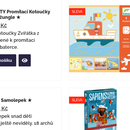
Y Promítací Kotoučky
SLEVA
Džungle ★
6
Kč
otoučky Zvířátka z
ené k promítací
baterce.
košíku
c Samolepek ★
SLEVA
9
Kč
epek snad děti
eště neviděly. 18 archů