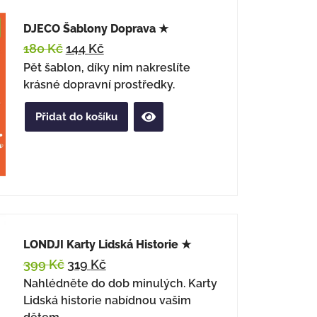
DJECO Šablony Doprava ★
180
Kč
144
Kč
Pět šablon, díky nim nakreslíte
krásné dopravní prostředky.
Přidat do košíku
LONDJI Karty Lidská Historie ★
399
Kč
319
Kč
Nahlédněte do dob minulých. Karty
Lidská historie nabídnou vašim