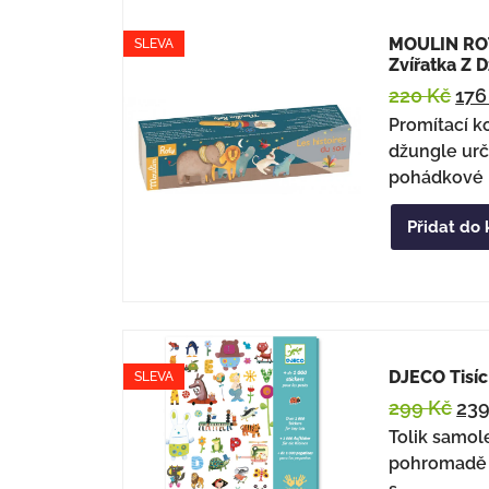
MOULIN ROT
SLEVA
Zvířatka Z 
220
Kč
17
Promítací k
džungle urč
pohádkové 
Přidat do 
DJECO Tisí
SLEVA
299
Kč
23
Tolik samol
pohromadě j