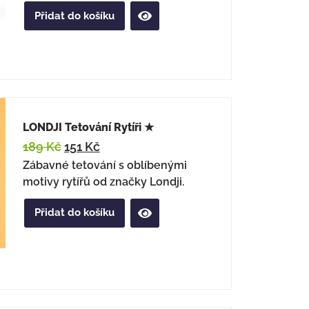
Přidat do košíku
LONDJI Tetování Rytíři ★
189
Kč
151
Kč
Zábavné tetování s oblíbenými
motivy rytířů od značky Londji.
Přidat do košíku