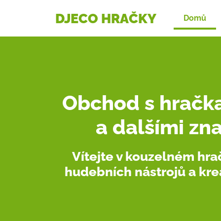
DJECO HRAČKY
Domů
Obchod s hračk
a dalšími zn
Vítejte v kouzelném hra
hudebních nástrojů a kre