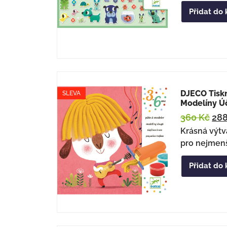
Přidat do 
DJECO Tisk
SLEVA
Modelíny Ú
360
Kč
28
Krásná výtv
pro nejmenš
Přidat do 