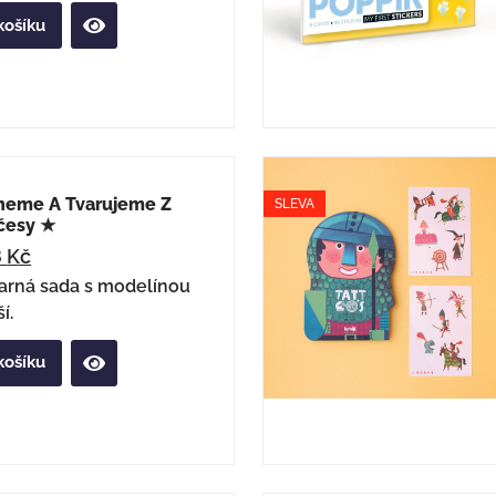
košíku
neme A Tvarujeme Z
SLEVA
česy ★
8
Kč
arná sada s modelínou
í.
košíku