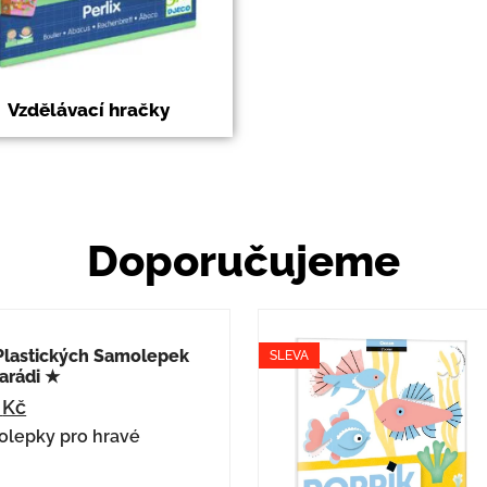
Vzdělávací hračky
Doporučujeme
Plastických Samolepek
SLEVA
arádi ★
0
Kč
olepky pro hravé