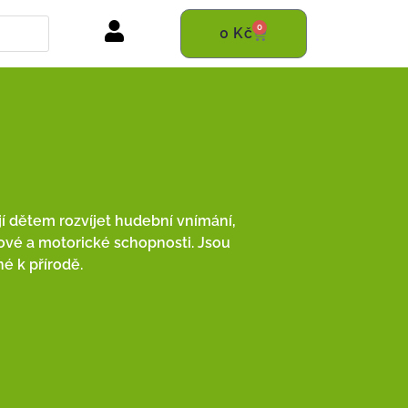
0
0
Kč
 dětem rozvíjet hudební vnímání,
čové a motorické schopnosti. Jsou
né k přírodě.