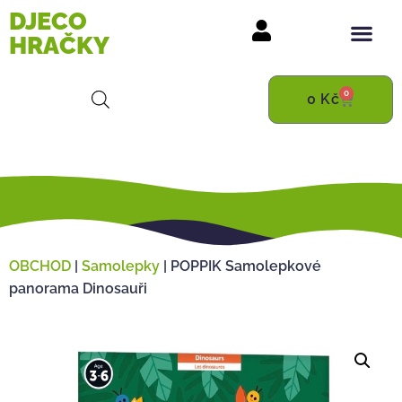
DJECO
HRAČKY
0
0
Kč
OBCHOD
|
Samolepky
|
POPPIK Samolepkové
panorama Dinosauři