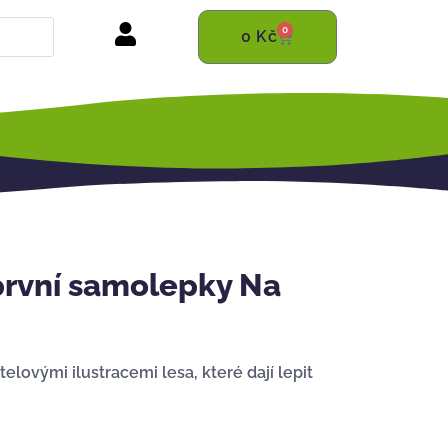
0
0
Kč
první samolepky Na
lovými ilustracemi lesa, které dají lepit