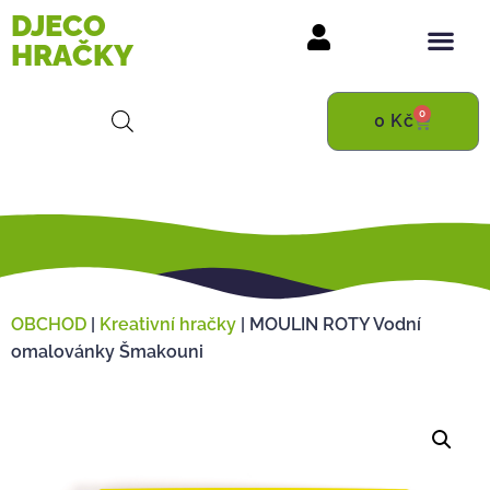
DJECO
HRAČKY
0
0
Kč
OBCHOD
|
Kreativní hračky
|
MOULIN ROTY Vodní
omalovánky Šmakouni