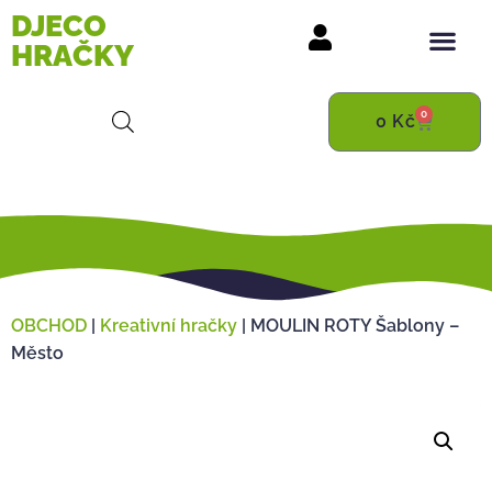
DJECO
HRAČKY
0
0
Kč
OBCHOD
|
Kreativní hračky
|
MOULIN ROTY Šablony –
Město