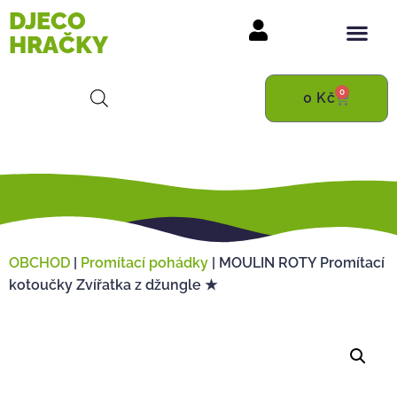
DJECO
HRAČKY
0
0
Kč
OBCHOD
|
Promítací pohádky
|
MOULIN ROTY Promítací
kotoučky Zvířatka z džungle ★