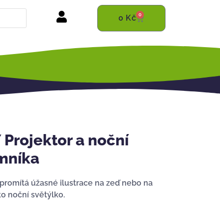
0
0
Kč
rojektor a noční
mníka
 promítá úžasné ilustrace na zeď nebo na
ko noční světýlko.