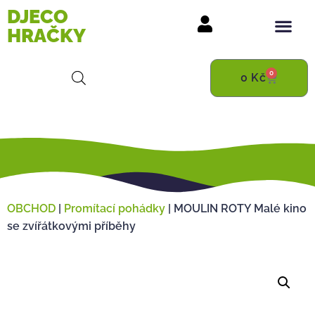
DJECO
HRAČKY
0
0
Kč
OBCHOD
|
Promítací pohádky
|
MOULIN ROTY Malé kino
se zvířátkovými příběhy