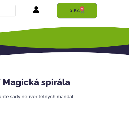
0
0
Kč
Magická spirála
voříte sady neuvěřitelných mandal.