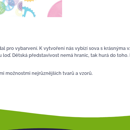
dal pro vybarvení. K vytvoření nás vybízí sova s krásným
oď. Dětská představivost nemá hranic, tak hurá do toho. 
i možnostmi nejrůznějších tvarů a vzorů.