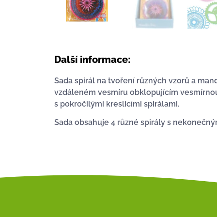
Další informace:
Sada spirál na tvoření různých vzorů a man
vzdáleném vesmíru obklopujícím vesmírnou l
s pokročilými kreslicími spirálami.
Sada obsahuje 4 různé spirály s nekonečným