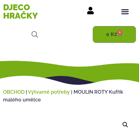
DJECO
HRAČKY
0
0
Kč
OBCHOD
|
Výtvarné potřeby
|
MOULIN ROTY Kufřík
malého umělce