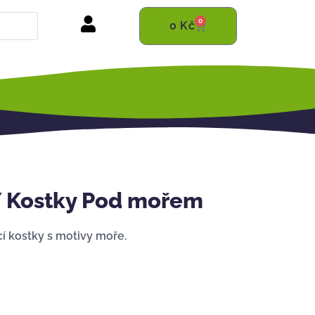
0
0
Kč
 Kostky Pod mořem
í kostky s motivy moře.