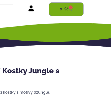
0
0
Kč
Kostky Jungle s
í kostky s motivy džungle.