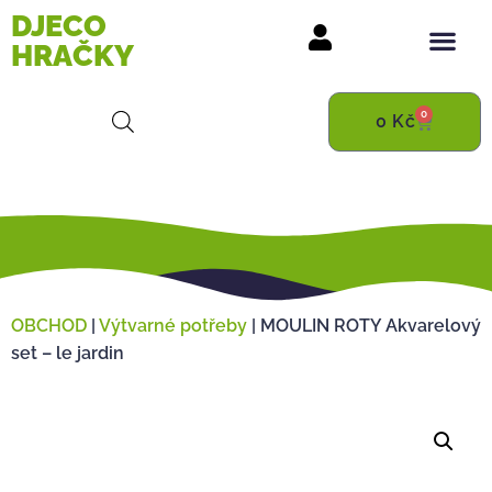
DJECO
HRAČKY
0
0
Kč
OBCHOD
|
Výtvarné potřeby
|
MOULIN ROTY Akvarelový
set – le jardin