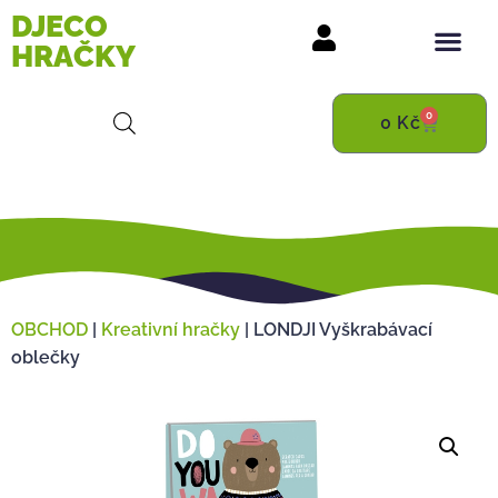
DJECO
HRAČKY
0
0
Kč
OBCHOD
|
Kreativní hračky
|
LONDJI Vyškrabávací
oblečky