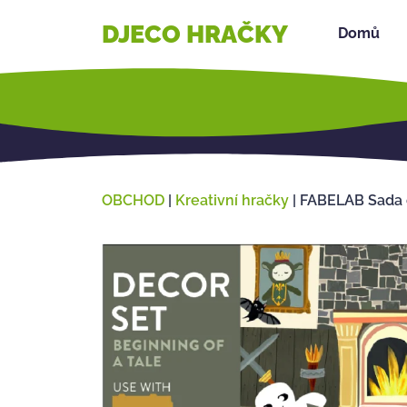
DJECO HRAČKY
Domů
OBCHOD
|
Kreativní hračky
|
FABELAB Sada 