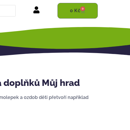
0
0
Kč
 doplňků Můj hrad
olepek a ozdob děti přetvoří například