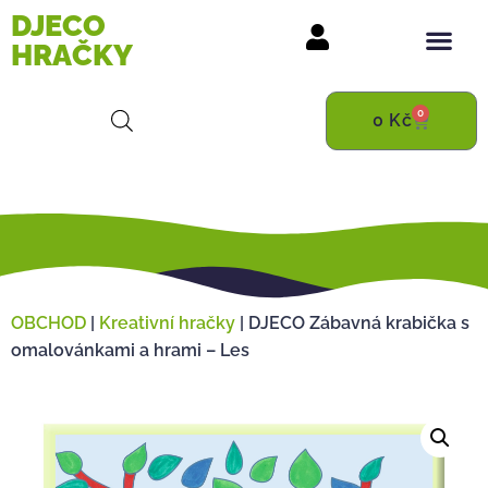
DJECO
HRAČKY
0
0
Kč
OBCHOD
|
Kreativní hračky
|
DJECO Zábavná krabička s
omalovánkami a hrami – Les