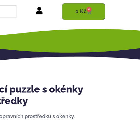
0
0
Kč
í puzzle s okénky
tředky
opravních prostředků s okénky.