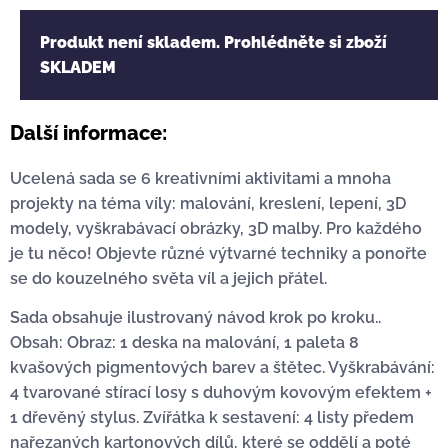
Produkt není skladem. Prohlédněte si zboží
SKLADEM
Další informace:
Ucelená sada se 6 kreativními aktivitami a mnoha
projekty na téma víly: malování, kreslení, lepení, 3D
modely, vyškrabávací obrázky, 3D malby. Pro každého
je tu něco! Objevte různé výtvarné techniky a ponořte
se do kouzelného světa víl a jejich přátel.
Sada obsahuje ilustrovaný návod krok po kroku..
Obsah: Obraz: 1 deska na malování, 1 paleta 8
kvašových pigmentových barev a štětec. Vyškrabávání:
4 tvarované stírací losy s duhovým kovovým efektem +
1 dřevěný stylus. Zvířátka k sestavení: 4 listy předem
nařezaných kartonových dílů, které se oddělí a poté