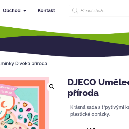
Obchod
Kontakt
ínky Divoká příroda
DJECO Umělec
příroda
Krásná sada s třpytivými k
plastické obrázky.