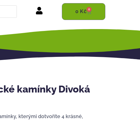
0
0
Kč
ké kamínky Divoká
amínky, kterými dotvoříte 4 krásné,