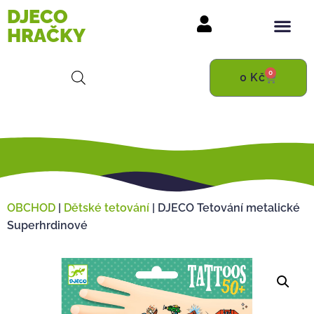
DJECO
HRAČKY
0
0
Kč
OBCHOD
|
Dětské tetování
|
DJECO Tetování metalické
Superhrdinové