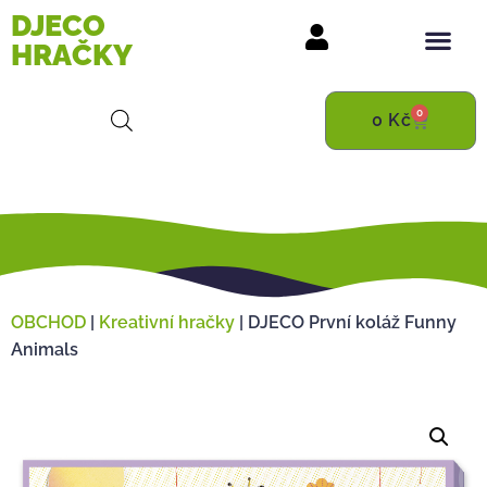
DJECO
HRAČKY
0
0
Kč
OBCHOD
|
Kreativní hračky
|
DJECO První koláž Funny
Animals