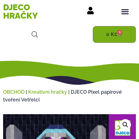
DJECO
HRAČKY
0
0
Kč
OBCHOD
|
Kreativní hračky
|
DJECO Pixel papírové
tvoření Vetřelci