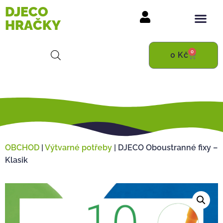
DJECO
HRAČKY
0
0
Kč
OBCHOD
|
Výtvarné potřeby
|
DJECO Oboustranné fixy –
Klasik