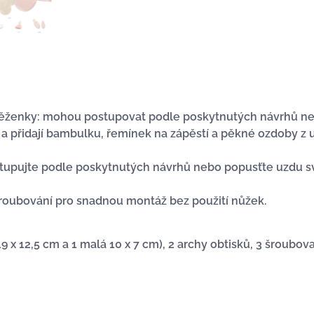
ěženky: mohou postupovat podle poskytnutých návrhů nebo 
 přidají bambulku, řemínek na zápěstí a pěkné ozdoby z 
tupujte podle poskytnutých návrhů nebo popusťte uzdu své
roubování pro snadnou montáž bez použití nůžek.
 x 12,5 cm a 1 malá 10 x 7 cm), 2 archy obtisků, 3 šroubov