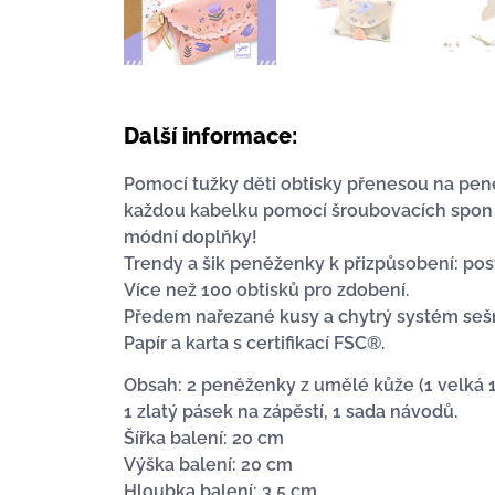
Další informace:
Pomocí tužky děti obtisky přenesou na pen
každou kabelku pomocí šroubovacích spon a
módní doplňky!
Trendy a šik peněženky k přizpůsobení: pos
Více než 100 obtisků pro zdobení.
Předem nařezané kusy a chytrý systém seš
Papír a karta s certifikací FSC®.
Obsah: 2 peněženky z umělé kůže (1 velká 19
1 zlatý pásek na zápěstí, 1 sada návodů.
Šířka balení: 20 cm
Výška balení: 20 cm
Hloubka balení: 3,5 cm