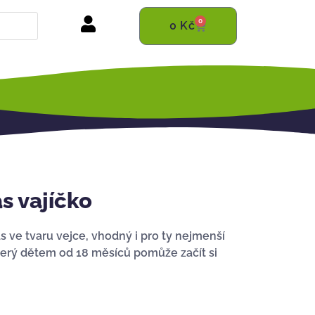
0
0
Kč
 vajíčko
 ve tvaru vejce, vhodný i pro ty nejmenší
který dětem od 18 měsíců pomůže začít si