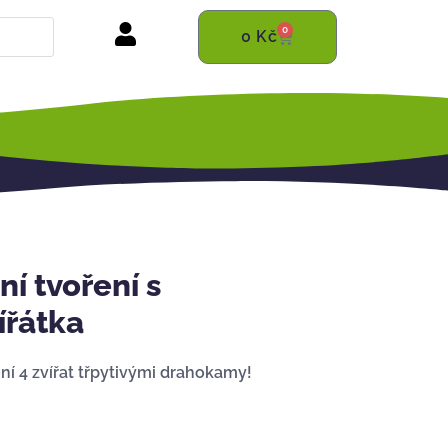
0
0
Kč
í tvoření s
ířátka
ní 4 zvířat třpytivými drahokamy!