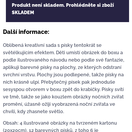
Produkt není skladem. Prohlédněte si zboží
SKLADEM
Další informace:
Oblíbená kreativní sada s písky tentokrát se
světélkujícím efektem. Děti umístí obrázek do boxu a
podle ilustrovaného návodu nebo podle své fantazie,
aplikují barevné písky na plochy, ze kterých odstraní
svrchní vrstvu. Plochy jsou podlepené, takže písky na
nich krásně ulpí. Přebytečný písek pak jednoduše
sesyspou otvorem v boxu zpět do krabičky. Písky svítí
ve tmě, takže se jako kouzlem obrázky nočních zvířat
promění, úžasně ožijí vyobrazená noční zvířata ve
chvíli, kdy zhasnete světlo.
Obsah: 4 ilustrované obrázky na tvrzeném kartonu
(20x20cm), 12 barevných písků, z toho 6 je