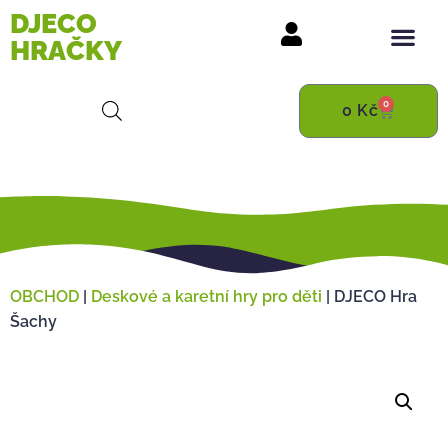
DJECO
HRAČKY
0
0
Kč
OBCHOD
|
Deskové a karetní hry pro děti
|
DJECO Hra
Šachy