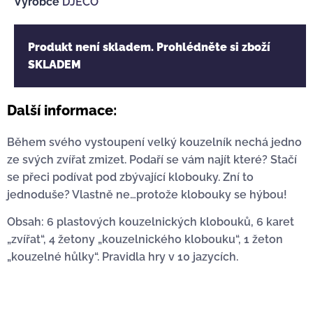
Výrobce
DJECO
Produkt není skladem. Prohlédněte si zboží
SKLADEM
Další informace:
Během svého vystoupení velký kouzelník nechá jedno
ze svých zvířat zmizet. Podaří se vám najít které? Stačí
se přeci podívat pod zbývající klobouky. Zní to
jednoduše? Vlastně ne…protože klobouky se hýbou!
Obsah: 6 plastových kouzelnických klobouků, 6 karet
„zvířat“, 4 žetony „kouzelnického klobouku“, 1 žeton
„kouzelné hůlky“. Pravidla hry v 10 jazycích.