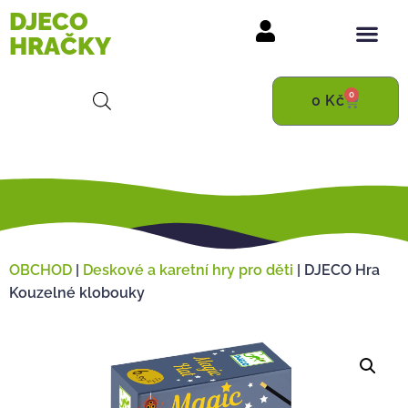
DJECO
HRAČKY
0
0
Kč
OBCHOD
|
Deskové a karetní hry pro děti
|
DJECO Hra
Kouzelné klobouky