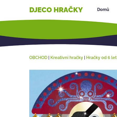
DJECO HRAČKY
Domů
OBCHOD
|
Kreativní hračky
|
Hračky od 6 let