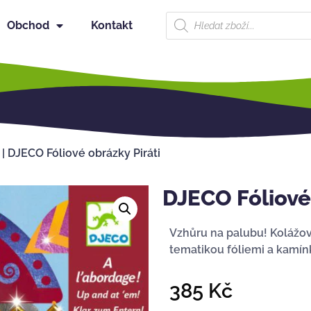
Obchod
Kontakt
|
DJECO Fóliové obrázky Piráti
DJECO Fóliové 
Vzhůru na palubu! Kolážová
tematikou fóliemi a kamín
385
Kč