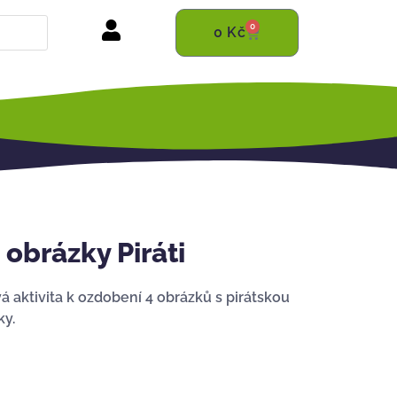
0
0
Kč
obrázky Piráti
 aktivita k ozdobení 4 obrázků s pirátskou
ky.