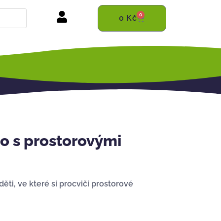
0
0
Kč
 s prostorovými
ěti, ve které si procvičí prostorové