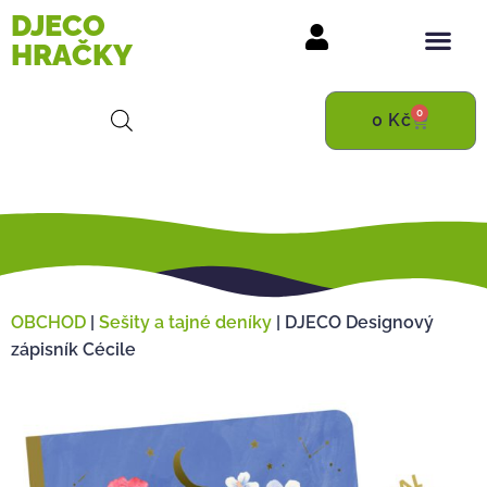
DJECO
HRAČKY
0
0
Kč
OBCHOD
|
Sešity a tajné deníky
|
DJECO Designový
zápisník Cécile