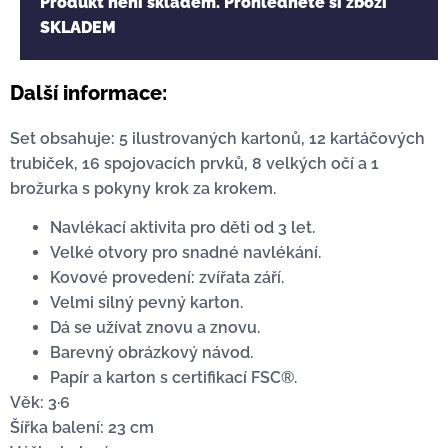
Produkt není skladem. Prohlédněte si zboží
SKLADEM
Další informace:
Set obsahuje: 5 ilustrovaných kartonů, 12 kartáčových
trubiček, 16 spojovacích prvků, 8 velkých očí a 1
brožurka s pokyny krok za krokem.
Navlékací aktivita pro děti od 3 let.
Velké otvory pro snadné navlékání.
Kovové provedení: zvířata září.
Velmi silný pevný karton.
Dá se užívat znovu a znovu.
Barevný obrázkový návod.
Papír a karton s certifikací FSC®.
Věk: 3·6
Šířka balení: 23 cm