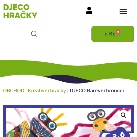
DJECO
HRAČKY
0
0
Kč
OBCHOD
|
Kreativní hračky
|
DJECO Barevní broučci